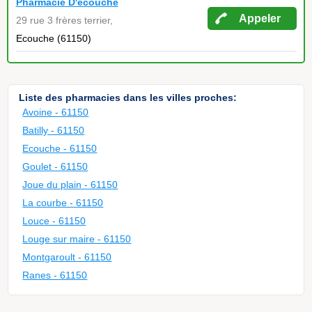
Pharmacie D'ecouche
Appeler
29 rue 3 frères terrier,
Ecouche (61150)
Liste des pharmacies dans les villes proches:
Avoine - 61150
Batilly - 61150
Ecouche - 61150
Goulet - 61150
Joue du plain - 61150
La courbe - 61150
Louce - 61150
Louge sur maire - 61150
Montgaroult - 61150
Ranes - 61150