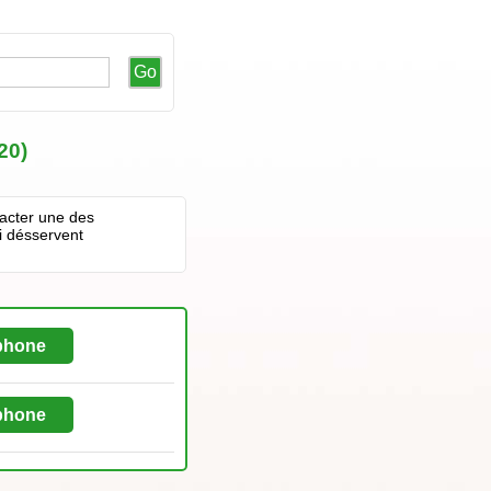
Go
20)
tacter une des
i désservent
éphone
éphone