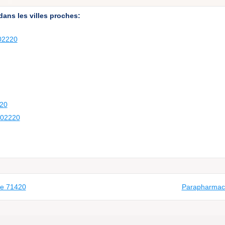
ans les villes proches:
 02220
220
- 02220
le 71420
Parapharmaci