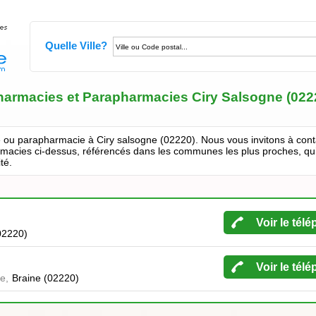
Quelle Ville?
harmacies et Parapharmacies Ciry Salsogne (022
e ou parapharmacie à Ciry salsogne (02220). Nous vous invitons à con
acies ci-dessus, référencés dans les communes les plus proches, qu
té.
Voir le tél
02220)
Voir le tél
e,
Braine (02220)